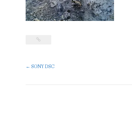
Навигация
←
SONY DSC
по
записям