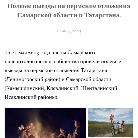
Полеые выезды на пермские отложения
ЛИТЕРАТУРА
Самарской области и Татарстана.
ГРУППА ВКОНТАКТЕ
21 мая, 2023
ПОЛЕЗНЫЕ САЙТЫ
НАШИ НАГРАДЫ
20-21 мая 2023 года члены Самарского
палеонтологического общества провели полевые
НАШИ НАХОДКИ
выезды на пермские отложения Татарстана
(Лениногорский район) и Самарской области
ПОЗДРАВЛЕНИЯ
(Камышлинский, Клявлинский, Шенталинский,
КОНТАКТЫ
Исаклинский районы).
ДОКУМЕНТЫ
ВЕРСИЯ ДЛЯ СЛАБОВИДЯЩИХ