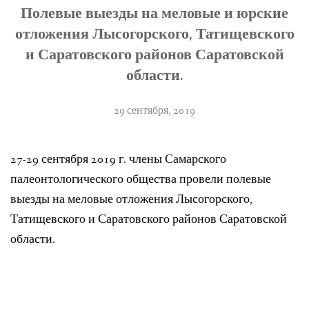
Полевые выезды на меловые и юрские
ЛИТЕРАТУРА
отложения Лысогорского, Татищевского
ГРУППА ВКОНТАКТЕ
и Саратовского районов Саратовской
области.
ПОЛЕЗНЫЕ САЙТЫ
29 сентября, 2019
НАШИ НАГРАДЫ
НАШИ НАХОДКИ
27-29 сентября 2019 г. члены Самарского
ПОЗДРАВЛЕНИЯ
палеонтологического общества провели полевые
выезды на меловые отложения Лысогорского,
КОНТАКТЫ
Татищевского и Саратовского районов Саратовской
области.
ДОКУМЕНТЫ
ВЕРСИЯ ДЛЯ СЛАБОВИДЯЩИХ