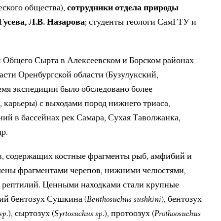
ского общества),
сотрудники отдела природы
Гусева, Л.В. Назарова
; студенты-геологи СамГТУ и
Общего Сырта в Алексеевском и Борском районах
асти Оренбургской области (Бузулукский,
емя экспедиции было обследовано более
, карьеры) с выходами пород нижнего триаса,
ий в бассейнах рек Самара, Сухая Таволжанка,
р.
ов, содержащих костные фрагменты рыб, амфибий и
лены фрагментами черепов, нижними челюстями,
и рептилий. Ценными находками стали крупные
ий бентозух Сушкина
(Benthosuchus sushkini)
, бентозух
sp.
), сыртозух (
Syrtosuchus sp.
), протоозух (
Prothoosuchus