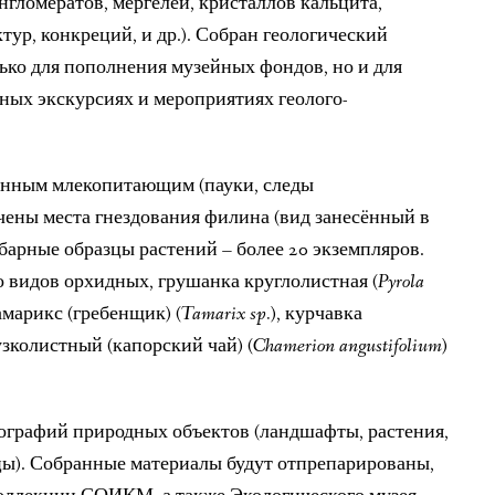
нгломератов, мергелей, кристаллов кальцита,
ур, конкреций, и др.). Собран геологический
олько для пополнения музейных фондов, но и для
ных экскурсиях и мероприятиях геолого-
енным млекопитающим (пауки, следы
чены места гнездования филина (вид занесённый в
барные образцы растений – более 20 экземпляров.
 видов орхидных, грушанка круглолистная (
Pyrola
тамарикс (гребенщик) (
Tamarix sp.
), курчавка
 узколистный (капорский чай) (
Chamerion angustifolium
)
тографий природных объектов (ландшафты, растения,
цы). Собранные материалы будут отпрепарированы,