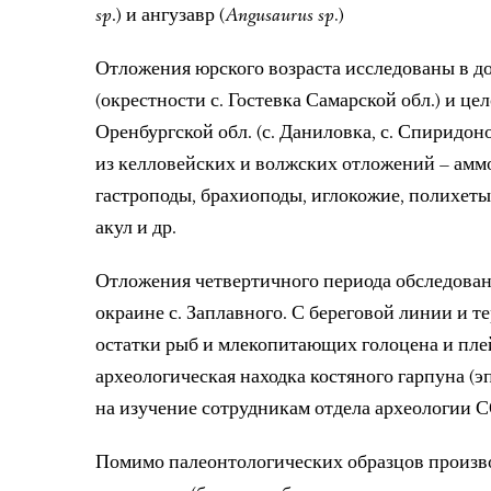
sp
.) и ангузавр (
Angusaurus sp.
)
Отложения юрского возраста исследованы в д
(окрестности с. Гостевка Самарской обл.) и це
Оренбургской обл. (с. Даниловка, с. Спиридон
из келловейских и волжских отложений – амм
гастроподы, брахиоподы, иглокожие, полихеты
акул и др.
Отложения четвертичного периода обследованы
окраине с. Заплавного. С береговой линии и 
остатки рыб и млекопитающих голоцена и пле
археологическая находка костяного гарпуна (э
на изучение сотрудникам отдела археологии
Помимо палеонтологических образцов произво