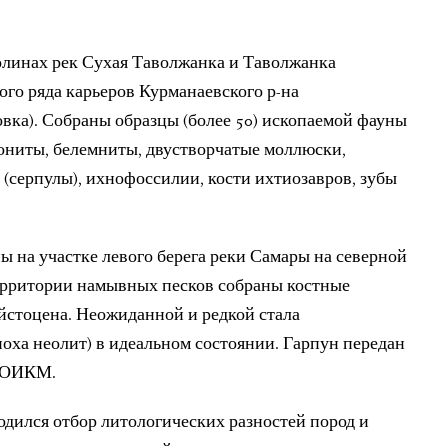
олинах рек Сухая Таволжанка и Таволжанка
лого ряда карьеров Курманаевского р-на
овка). Собраны образцы (более 50) ископаемой фауны
ониты, белемниты, двустворчатые моллюски,
 (серпулы), ихнофоссилии, кости ихтиозавров, зубы
 на участке левого берега реки Самары на северной
территории намывных песков собраны костные
йстоцена. Неожиданной и редкой стала
поха неолит) в идеальном состоянии. Гарпун передан
 СОИКМ.
дился отбор литологических разностей пород и