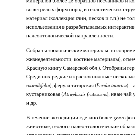
минералов (более 40 образцов песчаников и ко
выветрелых форм пород и геологических структ
материал (коллекция глин, песков и т.п.) не т
использования в разрабатываемых интерактив
палеонтологической направленности.
Собраны зоологические материалы по соврем
жизнедеятельности, костные материалы), отме
Красную книгу Самарской обл.). Отобраны гер
Среди них редкие и краснокнижные: несколько
rotundifolia
), ферула татарская (
Ferula tatarica
), 
кустарниковая (
Atraphaxis frutescens
), иван-чай
и др.
В течение экспедиции сделано более 3000 фо
животные, геолого-палеонтологические образ