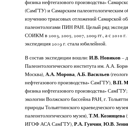
физика нефтегазового производства» Самарско
(СамГТУ) и Самарским палеонтологическим 
изучению триасовых отложений Самарской обла
палеонтологами ПИН РАН. Целый ряд экспеди
СОИКМ в 2003, 2005, 2007, 2009 гг., а с 2010 
экспедиция 2019 г. стала юбилейной.
В состав экспедиции вошли:
И.В. Новиков
– д
Палеонтологического института им. А.А. Борис
Москва),
А.А. Морова
,
А.Б. Васильев
(геолог
нефтегазового производства» СамГТУ),
В.П. 
физика нефтегазового производства» СамГТУ;
экологии Волжского бассейна РАН, г. Тольятти
природы Тольяттинского краеведческого музея
палеонтологического музея),
Т.М. Козинцева
(
ИГОФ АСА СамГТУ),
Р.А. Гунчин
,
Ю.В. Зени