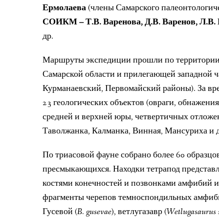
Ермолаева
(члены Самарского палеонтологиче
СОИКМ – Т.В. Варенова, Д.В. Варенов, Л.В. 
др.
Маршруты экспедиции прошли по территории 
Самарской области и прилегающей западной ч
Курманаевский, Первомайский районы). За вр
23 геологических объектов (овраги, обнажения
средней и верхней юры, четвертичных отложен
Таволжанка, Калманка, Винная, Мансуриха и д
По триасовой фауне собрано более 60 образц
пресмыкающихся. Находки тетрапод представ
костями конечностей и позвонками амфибий 
фрагменты черепов темноспондильных амфиб
Гусевой (
B. gusevae
), ветлугазавр (
Wetlugasaurus 