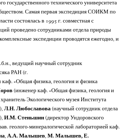
го государственного технического университета
обществом. Самая первая экспедиция СОИКМ по
сти состоялась в 1995 г. совместная с
ций проведено сотрудниками отдела природы
г. комплексные экспедиции проводятся ежегодно, и
.б.н., ведущий научный сотрудник
яка РАН (г.
и каф. «Общая физика, геология и физика
Моров
(инженер каф. «Общая физика, геология и
 хранитель Экологического музея Института
),
Л.Н. Любославова
(научный сотрудник отдела
),
И.М. Стеньшин
(директор Ундоровского
зав. геолого-минералогической лабораторией каф.
на
,
А.А. Малышев
,
М. Малышев, Е.