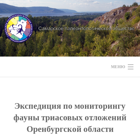
Перейти
к
содержимому
МЕНЮ
НАШИ НОВОСТИ
НАШИ МЕРОПРИЯТИЯ
Экспедиция по мониторингу
фауны триасовых отложений
НАШИ ЭКСПЕДИЦИИ
Оренбургской области
СТРАТИГРАФИЯ РЕГИОНА