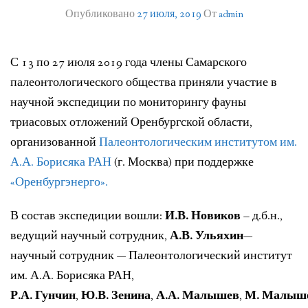
Опубликовано
27 июля, 2019
От
admin
ЛИТЕРАТУРА
ГРУППА ВКОНТАКТЕ
С 13 по 27 июля 2019 года члены Самарского
ПОЛЕЗНЫЕ САЙТЫ
палеонтологического общества приняли участие в
научной экспедиции по мониторингу фауны
НАШИ НАГРАДЫ
триасовых отложений Оренбургской области,
организованной
Палеонтологическим институтом им.
НАШИ НАХОДКИ
А.А. Борисяка РАН
(г. Москва) при поддержке
ПОЗДРАВЛЕНИЯ
«Оренбургэнерго».
КОНТАКТЫ
В состав экспедиции вошли:
И.В. Новиков
– д.б.н.,
ведущий научный сотрудник,
А.В. Ульяхин
—
ДОКУМЕНТЫ
научный сотрудник — Палеонтологический институт
ВЕРСИЯ ДЛЯ СЛАБОВИДЯЩИХ
им. А.А. Борисяка РАН,
Р.А. Гунчин
,
Ю.В. Зенина
,
А.А. Малышев
,
М. Малыш