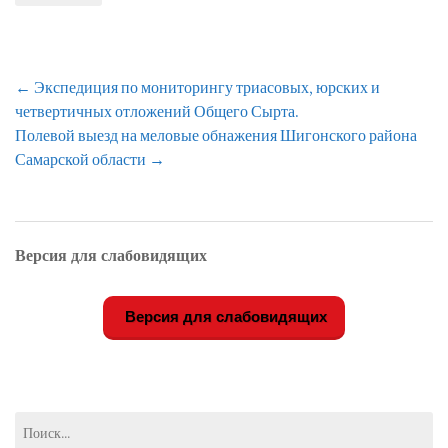
Навигация
←
Экспедиция по мониторингу триасовых, юрских и
по
четвертичных отложений Общего Сырта.
записям
Полевой выезд на меловые обнажения Шигонского района
Самарской области
→
Версия для слабовидящих
Версия для слабовидящих
Найти: