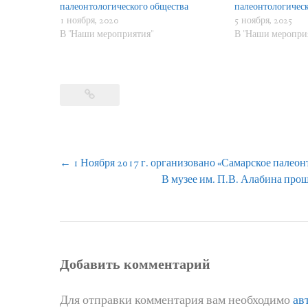
палеонтологического общества
палеонтологическ
1 ноября, 2020
5 ноября, 2025
В "Наши мероприятия"
В "Наши меропри
Навигация
←
1 Ноября 2017 г. организовано «Самарское палео
по
В музее им. П.В. Алабина про
записям
Добавить комментарий
Для отправки комментария вам необходимо
ав