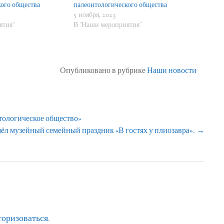
ого общества
палеонтологического общества
5 ноября, 2023
ятия"
В "Наши мероприятия"
Опубликовано в рубрике
Наши новости
нтологическое общество»
шёл музейный семейный праздник «В гостях у плиозавра».
→
торизоваться
.