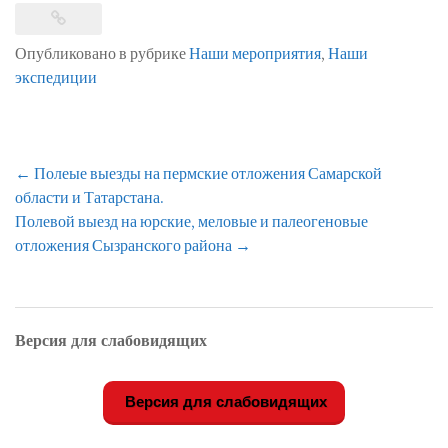
Опубликовано в рубрике
Наши мероприятия
,
Наши
экспедиции
Навигация
←
Полеые выезды на пермские отложения Самарской
по
области и Татарстана.
записям
Полевой выезд на юрские, меловые и палеогеновые
отложения Сызранского района
→
Версия для слабовидящих
Версия для слабовидящих