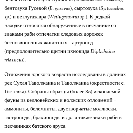
бентозуха Гусевой (
B. gusevae
), сыртозуха (
Syrtosuchus
sp.
) и ветлугазавра (
Wetlugasaurus sp.
). К редкой
находке относятся обнаруженные в песчанике со
знаками ряби отпечатки следовых дорожек
беспозвоночных животных – артропод
(предположительно щитни ихновида
Diplichnites
triassicus
).
Отложения юрского возраста исследованы в долинах
рек Сухая Таволжанка и Таволжанка (окрестности с.
Гостевка). Собраны образцы (более 80) ископаемой
фауны из келловейских и волжских отложений –
аммониты, белемниты, двустворчатые моллюски,
гастроподы, брахиоподы и др., а также знаки ряби в
песчаниках батского яруса.