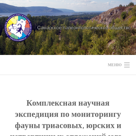
Перейти
к
содержимому
МЕНЮ
НАШИ НОВОСТИ
НАШИ МЕРОПРИЯТИЯ
Комплексная научная
экспедиция по мониторингу
НАШИ ЭКСПЕДИЦИИ
фауны триасовых, юрских и
СТРАТИГРАФИЯ РЕГИОНА