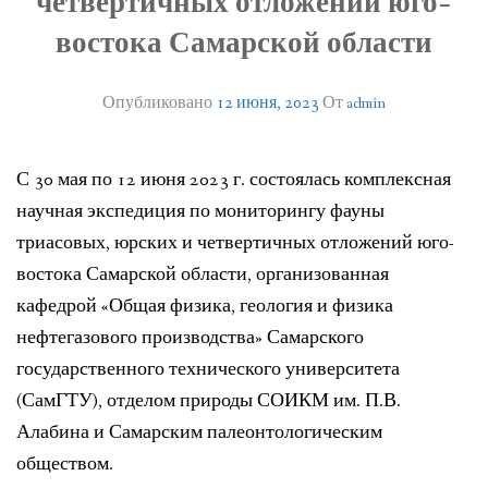
четвертичных отложений юго-
ЛИТЕРАТУРА
востока Самарской области
ГРУППА ВКОНТАКТЕ
Опубликовано
12 июня, 2023
От
admin
ПОЛЕЗНЫЕ САЙТЫ
НАШИ НАГРАДЫ
С 30 мая по 12 июня 2023 г. состоялась комплексная
научная экспедиция по мониторингу фауны
НАШИ НАХОДКИ
триасовых, юрских и четвертичных отложений юго-
востока Самарской области, организованная
ПОЗДРАВЛЕНИЯ
кафедрой «Общая физика, геология и физика
КОНТАКТЫ
нефтегазового производства» Самарского
государственного технического университета
ДОКУМЕНТЫ
(СамГТУ), отделом природы СОИКМ им. П.В.
Алабина и Самарским палеонтологическим
ВЕРСИЯ ДЛЯ СЛАБОВИДЯЩИХ
обществом.