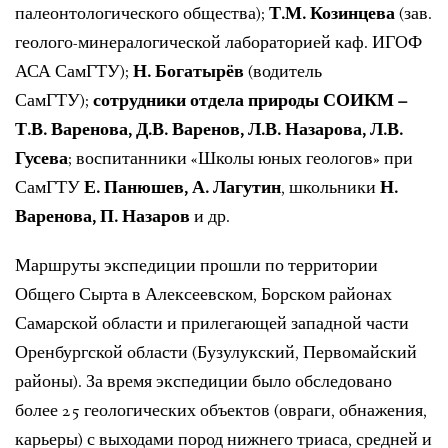
палеонтологического общества);
Т.М. Козинцева
(зав.
геолого-минералогической лабораторией каф. ИГОФ
АСА СамГТУ);
Н. Богатырёв
(водитель
СамГТУ);
сотрудники отдела природы СОИКМ –
Т.В. Варенова, Д.В. Варенов, Л.В. Назарова, Л.В.
Гусева
; воспитанники «Школы юных геологов» при
СамГТУ
Е. Панюшев, А. Лагутин
, школьники
Н.
Варенова, П. Назаров
и др.
Маршруты экспедиции прошли по территории
Общего Сырта в Алексеевском, Борском районах
Самарской области и прилегающей западной части
Оренбургской области (Бузулукский, Первомайский
районы). За время экспедиции было обследовано
более 25 геологических объектов (овраги, обнажения,
карьеры) с выходами пород нижнего триаса, средней и