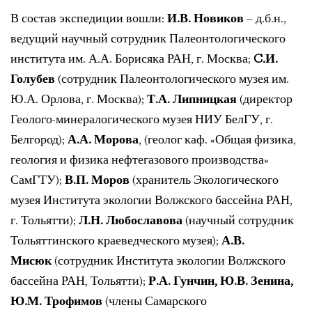
В состав экспедиции вошли:
И.В. Новиков
– д.б.н.,
ведущий научный сотрудник Палеонтологического
института им. А.А. Борисяка РАН, г. Москва;
C.И.
Голубев
(сотрудник Палеонтологического музея им.
Ю.А. Орлова, г. Москва);
Т.А. Липницкая
(директор
Геолого-минералогического музея НИУ БелГУ, г.
Белгород);
А.А. Морова
, (геолог каф. «Общая физика,
геология и физика нефтегазового производства»
СамГТУ);
В.П. Моров
(хранитель Экологического
музея Института экологии Волжского бассейна РАН,
г. Тольятти);
Л.Н. Любославова
(научный сотрудник
Тольяттинского краеведческого музея);
А.В.
Мисюк
(сотрудник Института экологии Волжского
бассейна РАН, Тольятти);
Р.А. Гунчин, Ю.В. Зенина,
Ю.М. Трофимов
(члены Самарского