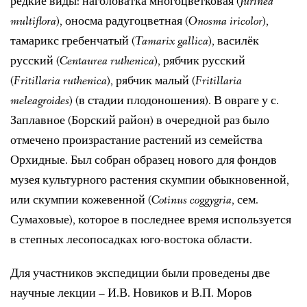
редкие виды: наголоватка многоцветковая (
Jurinea
multiflora
), оносма радугоцветная (
Onosma iricolor
),
тамарикс гребенчатый (
Tamarix gallica
), василёк
русский (
Centaurea ruthenica
), рябчик русский
(
Fritillaria ruthenica
), рябчик малый (
Fritillaria
meleagroides
) (в стадии плодоношения). В овраге у с.
Заплавное (Борский район) в очередной раз было
отмечено произрастание растений из семейства
Орхидные. Был собран образец нового для фондов
музея культурного растения скумпии обыкновенной,
или скумпии кожевенной (
Cotinus coggygria
, сем.
Сумаховые), которое в последнее время используется
в степных лесопосадках юго-востока области.
Для участников экспедиции были проведены две
научные лекции – И.В. Новиков и В.П. Моров