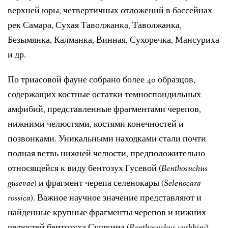
верхней юры, четвертичных отложений в бассейнах
рек Самара, Сухая Таволжанка, Таволжанка,
Безымянка, Калманка, Винная, Сухоречка, Мансуриха
и др.
По триасовой фауне собрано более 40 образцов,
содержащих костные остатки темноспондильных
амфибий, представленные фрагментами черепов,
нижними челюстями, костями конечностей и
позвонками. Уникальными находками стали почти
полная ветвь нижней челюсти, предположительно
относящейся к виду бентозух Гусевой (
Benthosuchus
gusevae
) и фрагмент черепа селенокары (
Selenocara
rossica
). Важное научное значение представляют и
найденные крупные фрагменты черепов и нижних
челюстей бентозуха Сушкина (
Benthosuchus sushkini
),