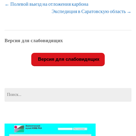
Навигация
←
Полевой выезд на отложения карбона
по
Экспедиция в Саратовскую область
→
записям
Версия для слабовидящих
Версия для слабовидящих
Найти: