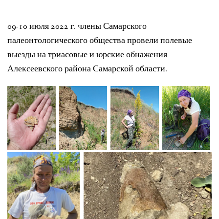
ЛИТЕРАТУРА
09-10 июля 2022 г. члены Самарского
ГРУППА ВКОНТАКТЕ
палеонтологического общества провели полевые
выезды на триасовые и юрские обнажения
ПОЛЕЗНЫЕ САЙТЫ
Алексеевского района Самарской области.
НАШИ НАГРАДЫ
НАШИ НАХОДКИ
ПОЗДРАВЛЕНИЯ
КОНТАКТЫ
ДОКУМЕНТЫ
ВЕРСИЯ ДЛЯ СЛАБОВИДЯЩИХ