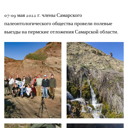
ЛИТЕРАТУРА
07-09 мая 2022 г. члены Самарского
ГРУППА ВКОНТАКТЕ
палеонтологического общества провели полевые
выезды на пермские отложения Самарской области.
ПОЛЕЗНЫЕ САЙТЫ
НАШИ НАГРАДЫ
НАШИ НАХОДКИ
ПОЗДРАВЛЕНИЯ
КОНТАКТЫ
ДОКУМЕНТЫ
ВЕРСИЯ ДЛЯ СЛАБОВИДЯЩИХ