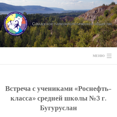
Перейти
к
содержимому
МЕНЮ
НАШИ НОВОСТИ
НАШИ МЕРОПРИЯТИЯ
Встреча с учениками «Роснефть-
класса» средней школы №3 г.
НАШИ ЭКСПЕДИЦИИ
Бугуруслан
СТРАТИГРАФИЯ РЕГИОНА