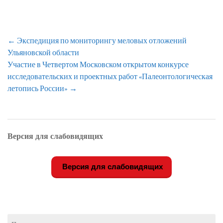
Навигация
←
Экспедиция по мониторингу меловых отложений
по
Ульяновской области
записям
Участие в Четвертом Московском открытом конкурсе
исследовательских и проектных работ «Палеонтологическая
летопись России»
→
Версия для слабовидящих
Версия для слабовидящих
Найти: