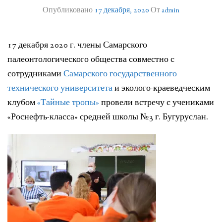
Опубликовано
17 декабря, 2020
От
admin
ЛИТЕРАТУРА
ГРУППА ВКОНТАКТЕ
17 декабря 2020 г. члены Самарского
ПОЛЕЗНЫЕ САЙТЫ
палеонтологического общества совместно с
сотрудниками
Самарского государственного
НАШИ НАГРАДЫ
технического университета
и эколого-краеведческим
клубом
«Тайные тропы»
провели встречу с учениками
НАШИ НАХОДКИ
«Роснефть-класса» средней школы №3 г. Бугуруслан.
ПОЗДРАВЛЕНИЯ
КОНТАКТЫ
ДОКУМЕНТЫ
ВЕРСИЯ ДЛЯ СЛАБОВИДЯЩИХ