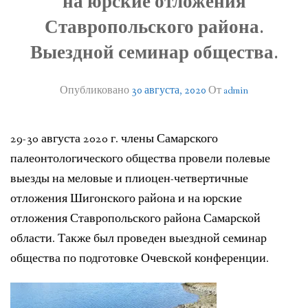
на юрские отложения
ЛИТЕРАТУРА
Ставропольского района.
ГРУППА ВКОНТАКТЕ
Выездной семинар общества.
ПОЛЕЗНЫЕ САЙТЫ
Опубликовано
30 августа, 2020
От
admin
НАШИ НАГРАДЫ
29-30 августа 2020 г. члены Самарского
НАШИ НАХОДКИ
палеонтологического общества провели полевые
ПОЗДРАВЛЕНИЯ
выезды на меловые и плиоцен-четвертичные
отложения Шигонского района и на юрские
КОНТАКТЫ
отложения Ставропольского района Самарской
области. Также был проведен выездной семинар
ДОКУМЕНТЫ
общества по подготовке Очевской конференции.
ВЕРСИЯ ДЛЯ СЛАБОВИДЯЩИХ