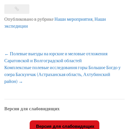
Опубликовано в рубрике
Наши мероприятия
,
Наши
экспедиции
Навигация
←
Полевые выезды на юрские и меловые отложения
по
Саратовской и Волгоградской областей
записям
Комплексные полевые исследования горы Большое Богдо у
озера Баскунчак (Астраханская область, Ахтубинский
район)
→
Версия для слабовидящих
Версия для слабовидящих