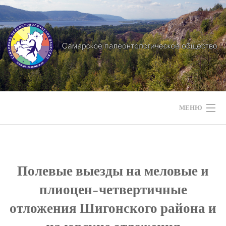
Перейти
к
содержимому
МЕНЮ
НАШИ НОВОСТИ
НАШИ МЕРОПРИЯТИЯ
Полевые выезды на меловые и
плиоцен-четвертичные
НАШИ ЭКСПЕДИЦИИ
отложения Шигонского района и
СТРАТИГРАФИЯ РЕГИОНА