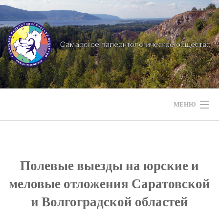
Перейти
к
содержимому
МЕНЮ
НАШИ НОВОСТИ
НАШИ МЕРОПРИЯТИЯ
Полевые выезды на юрские и
меловые отложения Саратовской
НАШИ ЭКСПЕДИЦИИ
и Волгоградской областей
СТРАТИГРАФИЯ РЕГИОНА