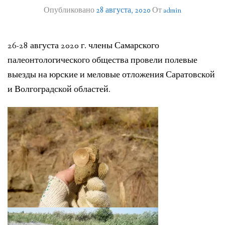
Опубликовано
28 августа, 2020
От
admin
ЛИТЕРАТУРА
ГРУППА ВКОНТАКТЕ
26-28 августа 2020 г. члены Самарского
ПОЛЕЗНЫЕ САЙТЫ
палеонтологического общества провели полевые
выезды на юрские и меловые отложения Саратовской
НАШИ НАГРАДЫ
и Волгоградской областей.
НАШИ НАХОДКИ
ПОЗДРАВЛЕНИЯ
КОНТАКТЫ
ДОКУМЕНТЫ
ВЕРСИЯ ДЛЯ СЛАБОВИДЯЩИХ