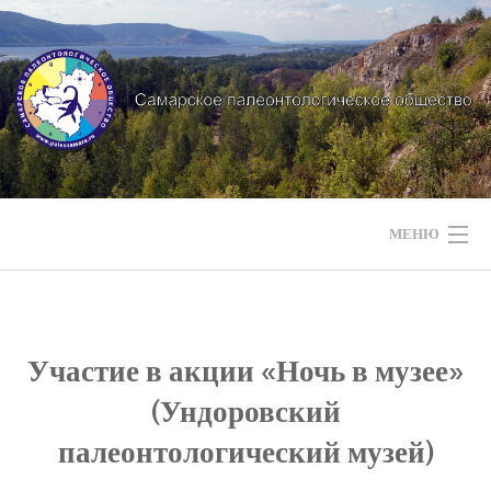
Перейти
к
содержимому
МЕНЮ
НАШИ НОВОСТИ
НАШИ МЕРОПРИЯТИЯ
Участие в акции «Ночь в музее»
(Ундоровский
НАШИ ЭКСПЕДИЦИИ
палеонтологический музей)
СТРАТИГРАФИЯ РЕГИОНА