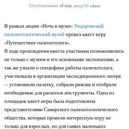
Опубликовано
18 мая, 2019
От
admin
ЛИТЕРАТУРА
ГРУППА ВКОНТАКТЕ
В рамках акции «Ночь в музее»
Ундоровский
ПОЛЕЗНЫЕ САЙТЫ
палеонтологический музей
провел квест-игру
«Путешествие палеонтолога».
НАШИ НАГРАДЫ
В ходе прохождения квеста участники познакомились
не только с музеем и его основными экспонатами, а
НАШИ НАХОДКИ
так же узнали о специфике работы палеонтолога,
ПОЗДРАВЛЕНИЯ
участвовали в организации экспедиционного лагеря
— установили палатку, собрали рюкзак и отобрали
КОНТАКТЫ
необходимые для раскопок инструменты. Одна из
ДОКУМЕНТЫ
площадок квест-игры была подготовлена
представителями Самарского палеонтологического
ВЕРСИЯ ДЛЯ СЛАБОВИДЯЩИХ
общества, которые провели интересную игру не
только для взрослых, но для самых маленьких