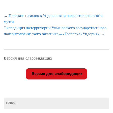
Навигация
←
Передача находок в Ундоровский палеонтологический
по
музей
записям
Экспедиция на территории Ульяновского государственного
палеонтологического заказника — «Геопарка «Ундория».
→
Версия для слабовидящих
Версия для слабовидящих
Найти: