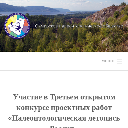
Перейти
к
содержимому
МЕНЮ
НАШИ НОВОСТИ
НАШИ МЕРОПРИЯТИЯ
Участие в Третьем открытом
конкурсе проектных работ
НАШИ ЭКСПЕДИЦИИ
«Палеонтологическая летопись
СТРАТИГРАФИЯ РЕГИОНА