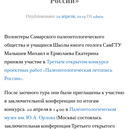
России»
ЛИТЕРАТУРА
Опубликовано
20 апреля, 2019
От
admin
ГРУППА ВКОНТАКТЕ
ПОЛЕЗНЫЕ САЙТЫ
Волонтеры Самарского палеонтологического
общества и учащиеся Школы
юного геолога СамГТУ
НАШИ НАГРАДЫ
Малышев Михаил и Ермолаева Екатерина
НАШИ НАХОДКИ
приняли
участие в
Третьем открытом конкурсе
проектных работ
«Палеонтологическая летопись
ПОЗДРАВЛЕНИЯ
России»
.
КОНТАКТЫ
После заочного тура они были приглашены к участию
в заключительной
конференции по итогам
ДОКУМЕНТЫ
конкурса.
20 апреля в 14:00 в
Палеонтологическом
ВЕРСИЯ ДЛЯ СЛАБОВИДЯЩИХ
музее им. Ю.А. Орлова
(Москва) состоялась
заключительная конференция
Третьего открытого