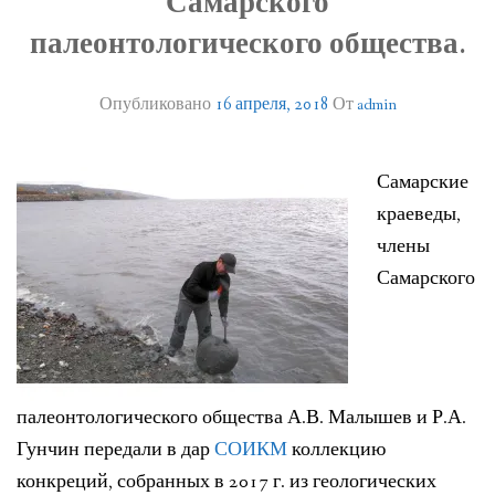
Самарского
ЛИТЕРАТУРА
палеонтологического общества.
ГРУППА ВКОНТАКТЕ
Опубликовано
16 апреля, 2018
От
admin
ПОЛЕЗНЫЕ САЙТЫ
НАШИ НАГРАДЫ
Самарские
краеведы,
НАШИ НАХОДКИ
члены
Самарского
ПОЗДРАВЛЕНИЯ
КОНТАКТЫ
ДОКУМЕНТЫ
палеонтологического общества А.В. Малышев и Р.А.
ВЕРСИЯ ДЛЯ СЛАБОВИДЯЩИХ
Гунчин передали в дар
СОИКМ
коллекцию
конкреций, собранных в 2017 г. из геологических