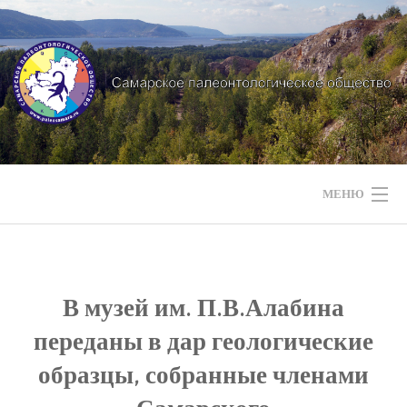
Перейти
к
содержимому
МЕНЮ
НАШИ НОВОСТИ
НАШИ МЕРОПРИЯТИЯ
В музей им. П.В.Алабина
переданы в дар геологические
НАШИ ЭКСПЕДИЦИИ
образцы, собранные членами
СТРАТИГРАФИЯ РЕГИОНА