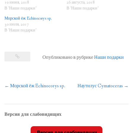
10 июня, 2018
26 августа, 2018
В "Наши подарки"
В "Наши подарки"
Морской ёж Echinocorys sp.
30 июля, 2017
В "Наши подарки"
Опубликовано в рубрике
Наши подарки
Навигация
←
Морской ёж Echinocorys sp.
Наутилус Cymatoceras
→
по
записям
Версия для слабовидящих
Версия для слабовидящих