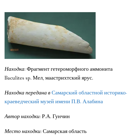
ЛИТЕРАТУРА
ГРУППА ВКОНТАКТЕ
ПОЛЕЗНЫЕ САЙТЫ
НАШИ НАГРАДЫ
НАШИ НАХОДКИ
Находка:
Фрагмент гетероморфного аммонита
Baculites sp. Мел, маастрихтский ярус.
ПОЗДРАВЛЕНИЯ
КОНТАКТЫ
Находка передана в
Самарский областной историко-
краеведческий музей имени П.В. Алабина
ДОКУМЕНТЫ
Автор находки:
Р.А. Гунчин
ВЕРСИЯ ДЛЯ СЛАБОВИДЯЩИХ
Место находки:
Самарская область