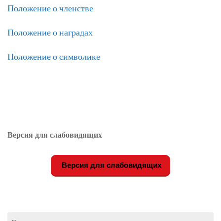
Положение о членстве
ЛИТЕРАТУРА
Положение о наградах
ГРУППА ВКОНТАКТЕ
Положение о символике
ПОЛЕЗНЫЕ САЙТЫ
НАШИ НАГРАДЫ
НАШИ НАХОДКИ
ПОЗДРАВЛЕНИЯ
Версия для слабовидящих
КОНТАКТЫ
Версия для слабовидящих
ДОКУМЕНТЫ
ВЕРСИЯ ДЛЯ СЛАБОВИДЯЩИХ
Найти: