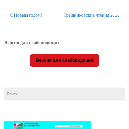
Навигация
←
С Новым годом!
Трешниковские чтения 2025
→
по
записям
Версия для слабовидящих
Версия для слабовидящих
Найти: