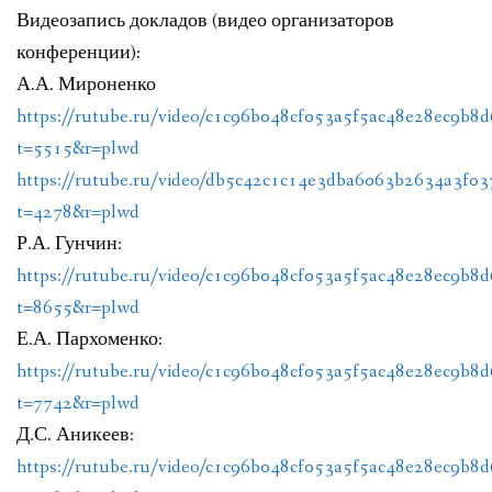
Видеозапись докладов (видео организаторов
конференции):
А.А. Мироненко
https://rutube.ru/video/c1c96b048cf053a5f5ac48e28ec9b8d
t=5515&r=plwd
https://rutube.ru/video/db5c42c1c14e3dba6063b2634a3f03
t=4278&r=plwd
Р.А. Гунчин:
https://rutube.ru/video/c1c96b048cf053a5f5ac48e28ec9b8d
t=8655&r=plwd
Е.А. Пархоменко:
https://rutube.ru/video/c1c96b048cf053a5f5ac48e28ec9b8d
t=7742&r=plwd
Д.С. Аникеев:
https://rutube.ru/video/c1c96b048cf053a5f5ac48e28ec9b8d