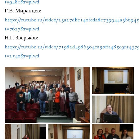
t=9481&r=plwd
Г.В. Миранцев:
https://rutube.ru/video/23a27dbe140fcda8e739944a3b6945
t=7627&r=plwd
Н.Г. Зверьков:
https://rutube.ru/video/71982d4986304ea50ffa485c9f5437
t=2540&r=plwd