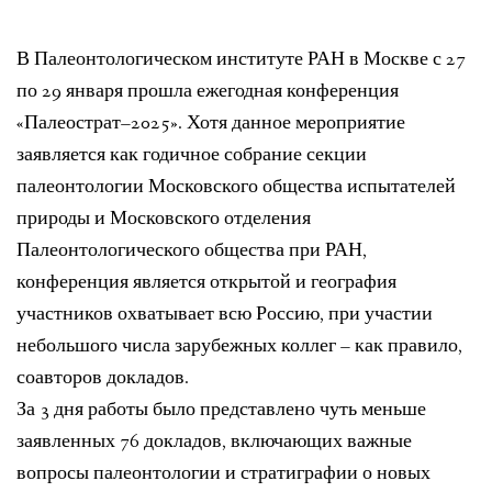
ЛИТЕРАТУРА
В Палеонтологическом институте РАН в Москве с 27
ГРУППА ВКОНТАКТЕ
по 29 января прошла ежегодная конференция
«Палеострат–2025». Хотя данное мероприятие
ПОЛЕЗНЫЕ САЙТЫ
заявляется как годичное собрание секции
НАШИ НАГРАДЫ
палеонтологии Московского общества испытателей
природы и Московского отделения
НАШИ НАХОДКИ
Палеонтологического общества при РАН,
конференция является открытой и география
ПОЗДРАВЛЕНИЯ
участников охватывает всю Россию, при участии
КОНТАКТЫ
небольшого числа зарубежных коллег – как правило,
соавторов докладов.
ДОКУМЕНТЫ
За 3 дня работы было представлено чуть меньше
ВЕРСИЯ ДЛЯ СЛАБОВИДЯЩИХ
заявленных 76 докладов, включающих важные
вопросы палеонтологии и стратиграфии о новых