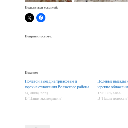
Поделиться ссылкой:
Понравилось это:
Похожее
Полевой выезд на триасовые и
Полевые выезды н
юрские отложения Волжского района
юрские обнажени
23 июля, 2023
10 июля, 2022
В "Наши экспедиции"
В "Наши новости