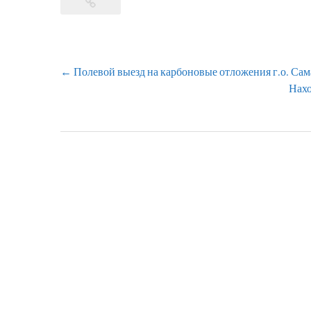
Навигация
←
Полевой выезд на карбоновые отложения г.о. Сам
по
Нахо
записям