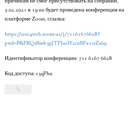
причинам не смог присутствовать на собрании,
5.02.2021 в 19:00 будет проведена конференция на
платформе Zoom, ссылка:
https://us04web.zoom.us/j/71161676628?
pwd=NkFKQzRmb3pJTFJuclY2c0RFa1crZz09
Идентификатор конференции: 711 6167 6628
Код доступа: c3qPhu