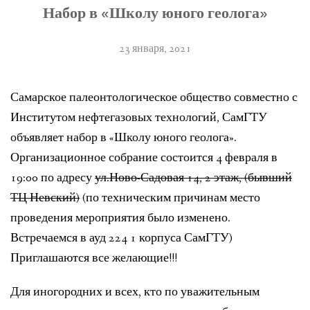
Набор в «Школу юного геолога»
ЛИТЕРАТУРА
ГРУППА ВКОНТАКТЕ
23 января, 2021
ПОЛЕЗНЫЕ САЙТЫ
Самарское палеонтологическое общество совместно с
НАШИ НАГРАДЫ
Институтом нефтегазовых технологий, СамГТУ
объявляет набор в «Школу юного геолога».
НАШИ НАХОДКИ
Организационное собрание состоится 4 февраля в
19:00 по адресу
ул.Ново-Садовая 14, 2 этаж, (бывший
ПОЗДРАВЛЕНИЯ
ТЦ Невский)
(по техническим причинам место
КОНТАКТЫ
проведения мероприятия было изменено.
Встречаемся в ауд 224 1 корпуса СамГТУ)
ДОКУМЕНТЫ
Приглашаются все желающие!!!
ВЕРСИЯ ДЛЯ СЛАБОВИДЯЩИХ
Для иногородних и всех, кто по уважительным