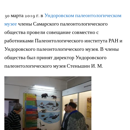
ЛИТЕРАТУРА
30 марта 2019 г. в
Ундоровском палеонтологическом
ГРУППА ВКОНТАКТЕ
музее
члены Самарского палеонтологического
общества провели совещание совместно с
ПОЛЕЗНЫЕ САЙТЫ
работниками Палеонтологического института РАН и
НАШИ НАГРАДЫ
Ундоровского палеонтологического музея. В члены
общества был принят директор Ундоровского
НАШИ НАХОДКИ
палеонтологического музея Стеньшин И. М.
ПОЗДРАВЛЕНИЯ
КОНТАКТЫ
ДОКУМЕНТЫ
ВЕРСИЯ ДЛЯ СЛАБОВИДЯЩИХ