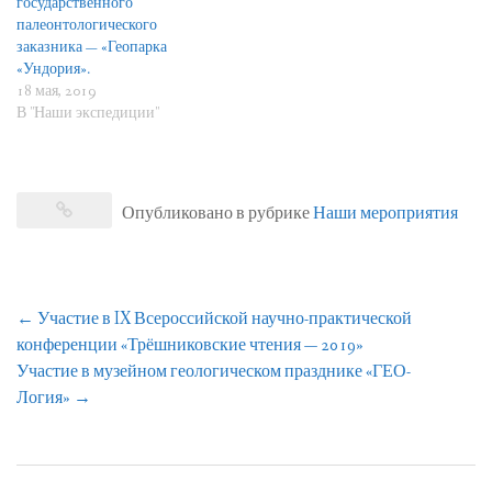
государственного
палеонтологического
заказника — «Геопарка
«Ундория».
18 мая, 2019
В "Наши экспедиции"
Опубликовано в рубрике
Наши мероприятия
Навигация
←
Участие в IX Всероссийской научно-практической
по
конференции «Трёшниковские чтения — 2019»
записям
Участие в музейном геологическом празднике «ГЕО-
Логия»
→